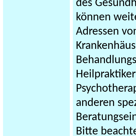
des Gesundh
können weit
Adressen vo
Krankenhäus
Behandlungs
Heilpraktike
Psychothera
anderen spez
Beratungsei
Bitte beachte