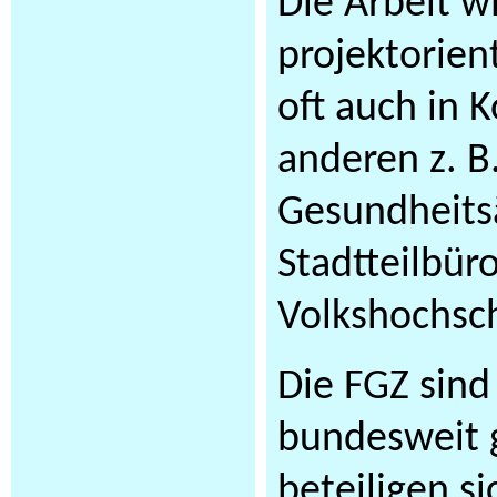
Die Arbeit w
projektorien
oft auch in 
anderen z. B.
Gesundheits
Stadtteilbüro
Volkshochsc
Die FGZ sind 
bundesweit g
beteiligen s