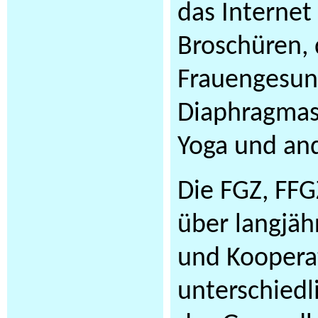
das Internet
Broschüren, d
Frauengesund
Diaphragmas
Yoga und an
Die FGZ, FF
über langjäh
und Koopera
unterschiedl