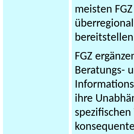
meisten FGZ
überregiona
bereitstelle
FGZ ergänze
Beratungs- 
Information
ihre Unabhän
spezifischen
konsequente 